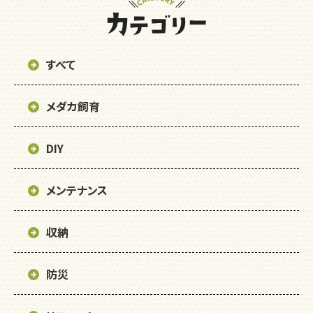
すべて
メダカ飼育
DIY
メンテナンス
収納
防災