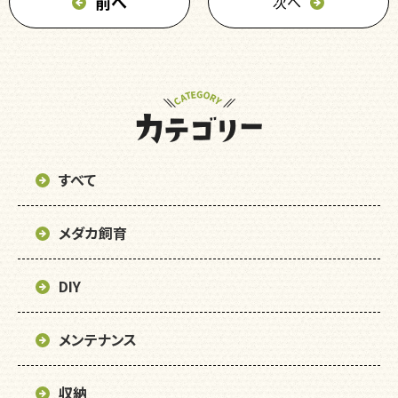
前へ
次へ
すべて
メダカ飼育
DIY
メンテナンス
収納