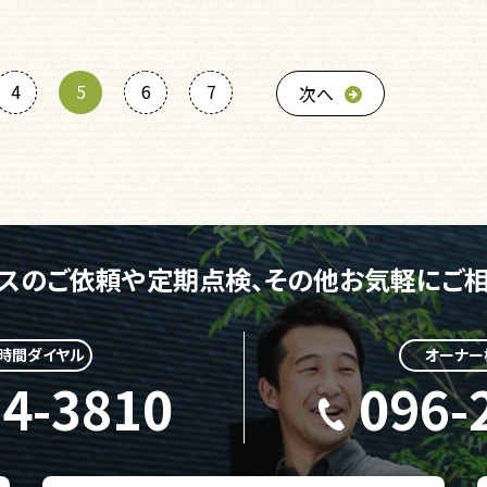
4
5
6
7
次へ
スのご依頼や定期点検、
その他お気軽にご相
4時間ダイヤル
オーナー
24-3810
096-