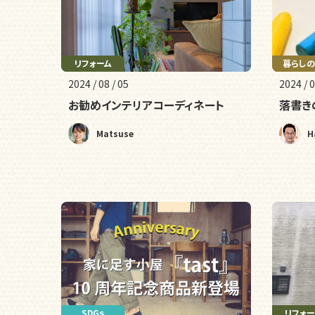
リフォーム
収納
暮らしの
2024 / 08 / 05
2024 / 0
お勧めインテリアコーディネート
落書き
Matsuse
H
リフォーム
SDGｓ
防災
メンテナ
リフォー