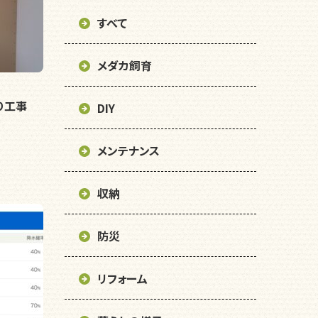
すべて
メダカ飼育
り工事
DIY
メンテナンス
収納
防災
リフォーム